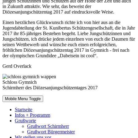
jungen Schützinnen und Schützen auf der Höhe der Zeit und auch
in Zukunft attraktiv. Wie sehr, das beweist der
Diözesanjungschützentag 2017 auf eindrucksvolle Weise.
Einen herzlichen Glückwunsch richte ich von hier aus an die
Jugendabteilung der St. Kunibertus Schützengesellschaft, die in Jahr
2017 ihr 85-jähriges Bestehen begeht. Liebe Jungschützinnen und
Jungschützen, ich drücke jedem einzelnen von euch die Daumen für
seinen Wettbewerb und wünsche euch einen erfolgreichen,
fröhlichen Diözesanjungschützentag 2017 in Gymnich - frei nach
der olympischen Grundidee „Dabeisein ist cool“.
Gerd Overlack
Schloss Gymnich
Schirmherr des Diözesanjungschützentages 2017
Mobile Menu Toggle
Startseite
Infos + Programm
Grußworte
Grußwort Schirmherr
Grußwort Bürgermeister
Wir stellen uns vor