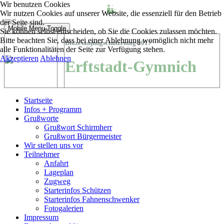
Wir benutzen Cookies
Wir nutzen Cookies auf unserer Website, die essenziell für den Betrieb
der Seite sind.
Mobile Menu Toggle
Sie können selbst entscheiden, ob Sie die Cookies zulassen möchten.
Bitte beachten Sie, dass bei einer Ablehnung womöglich nicht mehr
Diözesanjungschützentag 2017
alle Funktionalitäten der Seite zur Verfügung stehen.
Akzeptieren
Ablehnen
Erftstadt-Gymnich
Startseite
Infos + Programm
Grußworte
Grußwort Schirmherr
Grußwort Bürgermeister
Wir stellen uns vor
Teilnehmer
Anfahrt
Lageplan
Zugweg
Starterinfos Schützen
Starterinfos Fahnenschwenker
Fotogalerien
Impressum